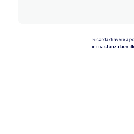
Ricorda di avere a p
in una
stanza ben il