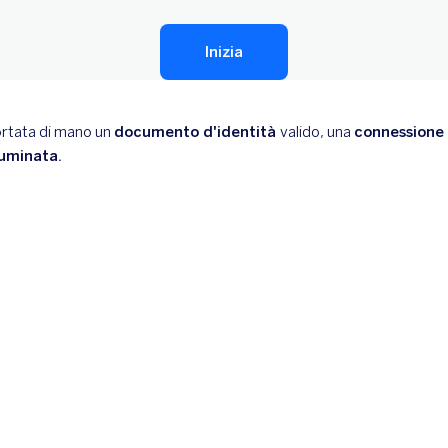
Inizia
ortata di mano un
documento d'identità
valido, una
connessione 
luminata.