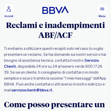
Vai al contenuto principale
Configurare
Menu
Accedi
Reclami e inadempimenti
ABF/ACF
Ti invitiamo a utilizzare questi recapiti solo nel caso tu voglia
presentare un reclamo. Se hai domande sui nostri servizi o hai
bisogno di assistenza tecnica, contatta il nostro
Servizio
Clienti
, disponibile 24 ore su 24 al numero verde 800 17 26
39. Se sei un cliente, ti consigliamo di contattarci in modo
semplice e sicuro tramite la sezione "I miei messaggi" dell'App
BBVA. Puoi anche contattarci attraverso il nostro indirizzo e-
mail
servizioclienti@bbva.it
.
Come posso presentare un