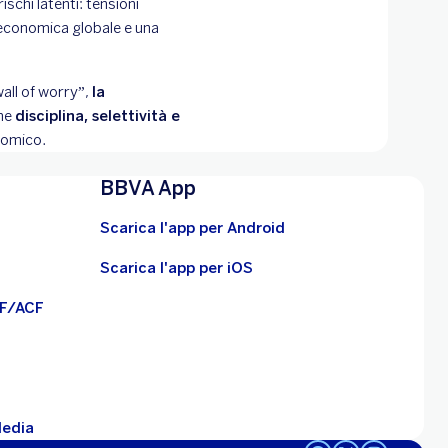
schi latenti: tensioni
economica globale e una
wall of worry”,
la
che
disciplina, selettività e
onomico.
BBVA App
Scarica l'app per Android
Scarica l'app per iOS
BF/ACF
Media