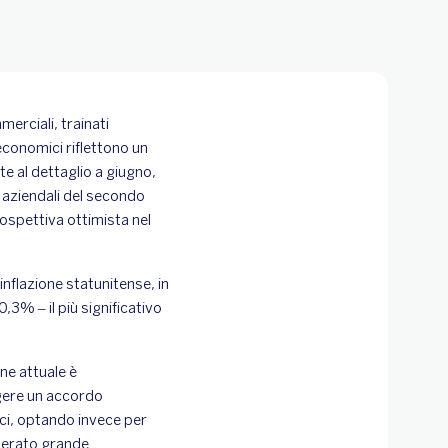
merciali, trainati
 economici riflettono un
e al dettaglio a giugno,
 aziendali del secondo
ospettiva ottimista nel
'inflazione statunitense, in
,3% – il più significativo
one attuale è
ngere un accordo
ici, optando invece per
nerato grande