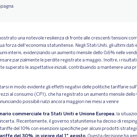
 Spagna
ostrato una notevole resilienza di fronte alle crescenti tensioni com
a forza dell’economia statunitense. Negli Stati Uniti, gli ultimi dati
mi interni, evidenziando un aumento mensile dello 0,6% nelle vendit
re parzialmente le perdite registrate a maggio. Inoltre, i risultati
 superato le aspettative iniziali, contribuendo a mantenere una pr
arsi in modo evidente gli effetti negativi delle politiche tariffarie sull
prezzi al consumo (CPI), che ha registrato un aumento mensile dello 0
nnunciando possibili rialzi ancora maggiori nei mesi a venire
nario commerciale tra Stati Uniti e Unione Europea
, la situazi
 incerta. Recentemente, il governo statunitense ha deciso di respi
ariffe del 10% con esenzioni specifiche per alcuni prodotti strateg
ariffe del 30%, in vigore dal 1° agosto
. Questa decisione ha ge