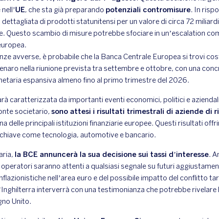
nell’
UE
, che sta già preparando
potenziali contromisure
. In ris
 dettagliata di prodotti statunitensi per un valore di circa 72 miliar
ive. Questo scambio di misure potrebbe sfociare in un’escalation co
 europea.
nze avverse, è probabile che la Banca Centrale Europea si trovi cost
denaro nella riunione prevista tra settembre e ottobre, con una concr
etaria espansiva almeno fino al primo trimestre del 2026.
rà caratterizzata da importanti eventi economici, politici e azienda
ronte societario,
sono attesi i risultati trimestrali di aziende di
una delle principali istituzioni finanziarie europee. Questi risultati offr
ri chiave come tecnologia, automotive e bancario.
aria,
la BCE annuncerà la sua decisione sui tassi d’interesse
. A
i operatori saranno attenti a qualsiasi segnale su futuri aggiustament
nflazionistiche nell’area euro e del possibile impatto del conflitto tari
nghilterra interverrà con una testimonianza che potrebbe rivelare l
gno Unito.