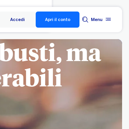
Accedi
Apri il conto
Menu
obusti, ma
rabili