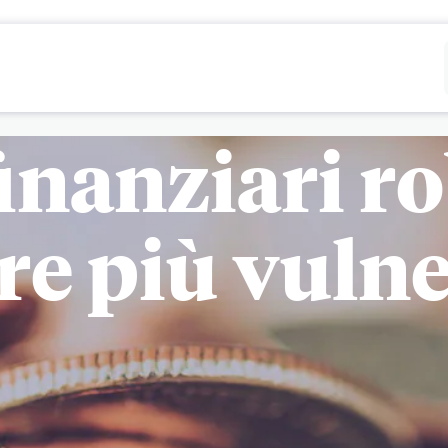
Rifiutare
Configurare
inanziari r
e più vulne