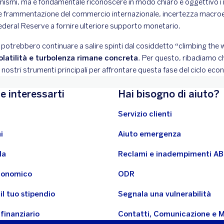
ismi, ma è fondamentale riconoscere in modo chiaro e oggettivo i ri
nte frammentazione del commercio internazionale, incertezza macro
Federal Reserve a fornire ulteriore supporto monetario.
i potrebbero continuare a salire spinti dal cosiddetto “climbing the 
 volatilità e turbolenza rimane concreta
. Per questo, ribadiamo 
 nostri strumenti principali per affrontare questa fase del ciclo ec
e interessarti
Hai bisogno di aiuto?
Servizio clienti
i
Aiuto emergenza
la
Reclami e inadempimenti A
economico
ODR
il tuo stipendio
Segnala una vulnerabilità
 finanziario
Contatti, Comunicazione e 