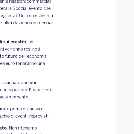
er le relazioni commerciali
iterà la Scozia, evento che
gli Stati Uniti si recherà in
 sulle relazioni commerciali
 sui prestiti
, un
iti verranno resi noti
ento futuro dell’economia
area euro forniranno una
i azionari, anche in
reoccupazione l’apparente
alsiasi momento
irate prima di causare
schio di eventi imprevisti.
ato
. Non riteniamo