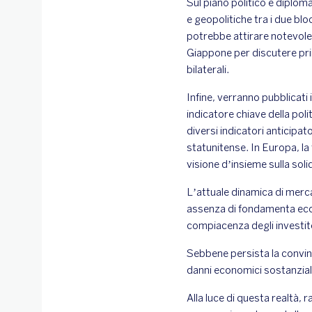
Sul piano politico e diplomat
e geopolitiche tra i due bl
potrebbe attirare notevole a
Giappone per discutere prin
bilaterali.
Infine, verranno pubblicati
indicatore chiave della poli
diversi indicatori anticipat
statunitense. In Europa, la
visione d’insieme sulla sol
L’attuale dinamica di mercat
assenza di fondamenta eco
compiacenza degli investito
Sebbene persista la convin
danni economici sostanziali,
Alla luce di questa realtà