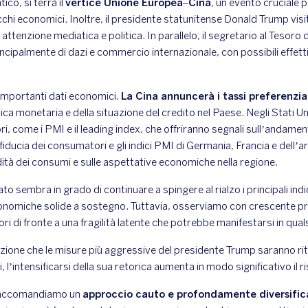
ico, si terrà il
vertice Unione Europea–Cina
, un evento cruciale p
occhi economici. Inoltre, il presidente statunitense Donald Trump vis
ttenzione mediatica e politica. In parallelo, il segretario al Tesoro de
cipalmente di dazi e commercio internazionale, con possibili effetti
 importanti dati economici.
La Cina annuncerà i tassi preferenziali
tica monetaria e della situazione del credito nel Paese. Negli Stati Un
ori, come i PMI e il leading index, che offriranno segnali sull’andam
 fiducia dei consumatori e gli indici PMI di Germania, Francia e dell’
idità dei consumi e sulle aspettative economiche nella regione.
o sembra in grado di continuare a spingere al rialzo i principali indic
nomiche solide a sostegno. Tuttavia, osserviamo con crescente p
ri di fronte a una fragilità latente che potrebbe manifestarsi in qu
zione che le misure più aggressive del presidente Trump saranno rit
 l’intensificarsi della sua retorica aumenta in modo significativo il ri
, raccomandiamo un
approccio cauto e profondamente diversific