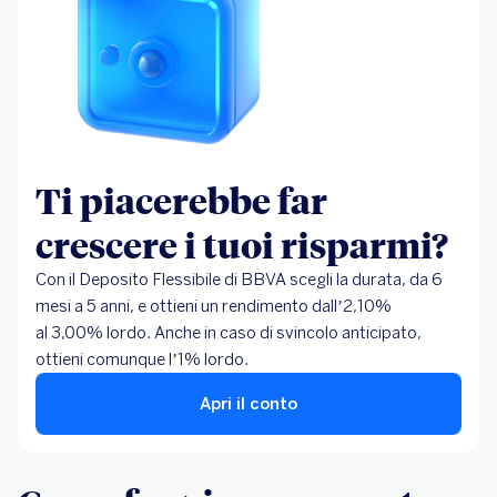
Ti piacerebbe far
crescere i tuoi risparmi?
Con il Deposito Flessibile di BBVA scegli la durata, da 6
mesi a 5 anni, e ottieni un rendimento dall’2,10%
al 3,00% lordo. Anche in caso di svincolo anticipato,
ottieni comunque l’1% lordo.
Apri il conto