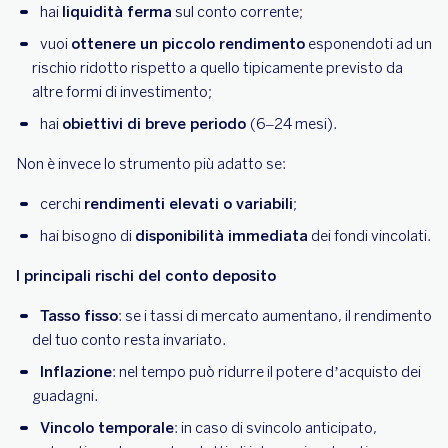
hai
liquidità ferma
sul conto corrente;
vuoi
ottenere un piccolo rendimento
esponendoti ad un
rischio ridotto rispetto a quello tipicamente previsto da
altre formi di investimento;
hai
obiettivi di breve periodo
(6–24 mesi).
Non è invece lo strumento più adatto se:
cerchi
rendimenti elevati o variabili
;
hai bisogno di
disponibilità immediata
dei fondi vincolati.
I principali rischi del conto deposito
Tasso fisso
: se i tassi di mercato aumentano, il rendimento
del tuo conto resta invariato.
Inflazione
: nel tempo può ridurre il potere d’acquisto dei
guadagni.
Vincolo temporale
: in caso di svincolo anticipato,