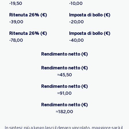
-19,50
-10,00
Ritenuta 26% (€)
Imposta di bollo (€)
-39,00
-20,00
Ritenuta 26% (€)
Imposta di bollo (€)
-78,00
-40,00
Rendimento netto (€)
Rendimento netto (€)
≈45,50
Rendimento netto (€)
≈91,00
Rendimento netto (€)
≈182,00
In sintesi: più a lungo lasci il denaro vincolato, maggiore sarà il