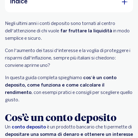
Indice
Cos’è un conto deposito
Negli ultimi anni i conti deposito sono tornati al centro
Come funziona un conto deposito
dell’attenzione di chi vuole
far fruttare la liquidità
in modo
semplice e sicuro.
Come si calcola il rendimento di un conto
deposito
Con l’aumento dei tassi d’interesse e la voglia di proteggere i
risparmi dall’inflazione, sempre più italiani si chiedono:
Quando conviene aprire un conto deposito
conviene aprirne uno?
Come scegliere il conto deposito migliore
In questa guida completa spieghiamo
cos’è un conto
deposito, come funziona e come calcolare il
rendimento
, con esempi pratici e consigli per scegliere quello
giusto.
Cos’è un conto deposito
Un
conto deposito
è un prodotto bancario che ti permette di
depositare una somma di denaro e ottenere un interesse