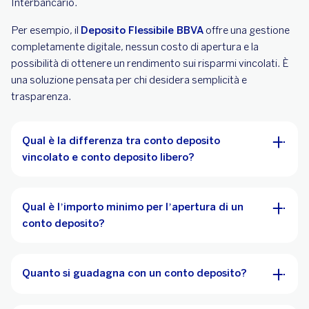
Interbancario.
Per esempio, il
Deposito Flessibile BBVA
offre una gestione
completamente digitale, nessun costo di apertura e la
possibilità di ottenere un rendimento sui risparmi vincolati. È
una soluzione pensata per chi desidera semplicità e
trasparenza.
Qual è la differenza tra conto deposito
vincolato e conto deposito libero?
Qual è l’importo minimo per l’apertura di un
conto deposito?
Quanto si guadagna con un conto deposito?