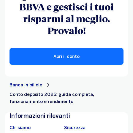
BBVA e gestisci i tuoi
risparmi al meglio.
Provalo!
Apri il conto
Banca in pillole
Conto deposito 2025: guida completa,
funzionamento e rendimento
Informazioni rilevanti
Chi siamo
Sicurezza