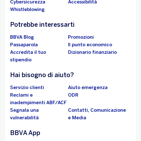
Cybersicurezza
Accessibilità
Whistleblowing
Potrebbe interessarti
BBVA Blog
Promozioni
Passaparola
Il punto economico
Accredita il tuo
Dizionario finanziario
stipendio
Hai bisogno di aiuto?
Servizio clienti
Aiuto emergenza
Reclami e
ODR
inadempimenti ABF/ACF
Segnala una
Contatti, Comunicazione
vulnerabilità
e Media
BBVA App