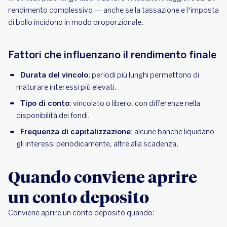
rendimento complessivo — anche se la tassazione e l’imposta
di bollo incidono in modo proporzionale.
Fattori che influenzano il rendimento finale
Durata del vincolo
: periodi più lunghi permettono di
maturare interessi più elevati.
Tipo di conto
: vincolato o libero, con differenze nella
disponibilità dei fondi.
Frequenza di capitalizzazione
: alcune banche liquidano
gli interessi periodicamente, altre alla scadenza.
Quando conviene aprire
un conto deposito
Conviene aprire un conto deposito quando: