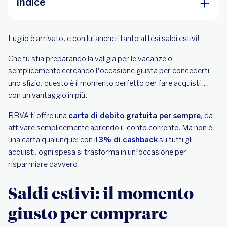
Indice
Saldi estivi: il momento giusto per comprare
Luglio è arrivato, e con lui anche i tanto attesi saldi estivi!
meglio
Porta il cashback anche in vacanza
Che tu stia preparando la valigia per le vacanze o
semplicemente cercando l’occasione giusta per concederti
L’estate giusta per iniziare a risparmiare
uno sfizio, questo è il momento perfetto per fare acquisti…
con un vantaggio in più.
BBVA ti offre una
carta di debito
gratuita per sempre
, da
attivare semplicemente aprendo il conto corrente. Ma non è
una carta qualunque: con il
3% di cashback
su tutti gli
acquisti, ogni spesa si trasforma in un’occasione per
risparmiare davvero
Saldi estivi: il momento
giusto per comprare