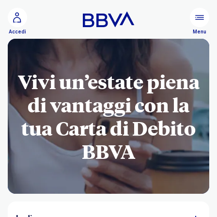
Vai al contenuto principale
Configurare
Menu
Accedi
Vivi un’estate piena
di vantaggi con la
tua Carta di Debito
BBVA