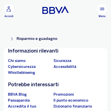
Vai al contenuto principale
Configurare
Menu
Accedi
Risparmio e guadagno
Informazioni rilevanti
Chi siamo
Sicurezza
Cybersicurezza
Accessibilità
Whistleblowing
Potrebbe interessarti
BBVA Blog
Promozioni
Passaparola
Il punto economico
Accredita il tuo
Dizionario finanziario