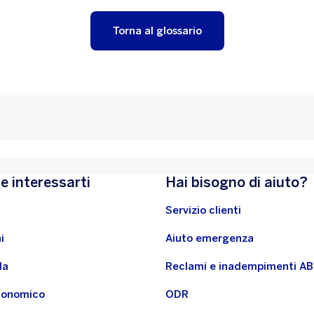
Torna al glossario
e interessarti
Hai bisogno di aiuto?
Servizio clienti
i
Aiuto emergenza
la
Reclami e inadempimenti A
economico
ODR