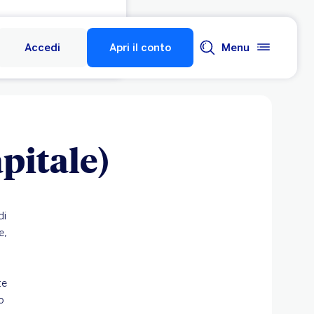
Accedi
Apri il conto
Menu
pitale)
di
e,
te
o