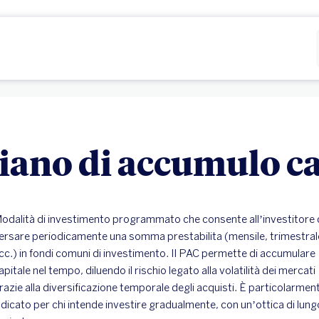
Rifiutare
Configurare
iano di accumulo ca
odalità di investimento programmato che consente all’investitore 
ersare periodicamente una somma prestabilita (mensile, trimestral
cc.) in fondi comuni di investimento. Il PAC permette di accumulare
apitale nel tempo, diluendo il rischio legato alla volatilità dei mercati
razie alla diversificazione temporale degli acquisti. È particolarmen
ndicato per chi intende investire gradualmente, con un’ottica di lung