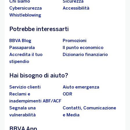
Chi siamo
Sicurezza
Cybersicurezza
Accessibilità
Whistleblowing
Potrebbe interessarti
BBVA Blog
Promozioni
Passaparola
Il punto economico
Accredita il tuo
Dizionario finanziario
stipendio
Hai bisogno di aiuto?
Servizio clienti
Aiuto emergenza
Reclami e
ODR
inadempimenti ABF/ACF
Segnala una
Contatti, Comunicazione
vulnerabilità
e Media
BBVA App