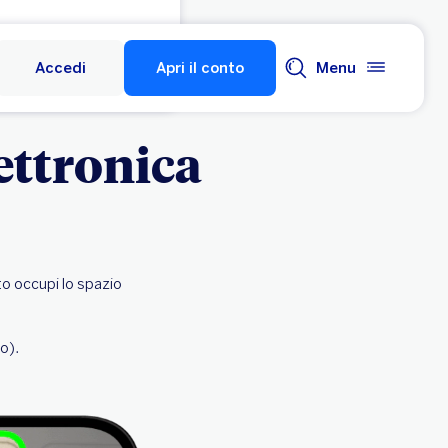
Accedi
Apri il conto
Menu
lettronica
to occupi lo spazio
o).