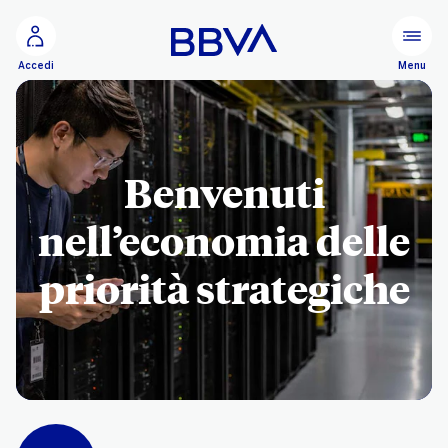
Vai al contenuto principale
Configurare
Menu
Accedi
Benvenuti
nell’economia delle
priorità strategiche