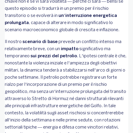
chiave non è se vi sarà volatilità — perché ci sarà — bensì se
questo episodio si tradurrà in un premio per il rischio
transitorio o se evolverà in
un’interruzione energetica
prolungata
, capace di alterare in modo significativo lo
scenario macroeconomico globale di crescita e inflazione.
Il nostro
scenario di base
prevede un conflitto intenso ma
relativamente breve, con un
impatto
significativo ma
temporaneo
sui prezzi del petrolio
. L’ipotesi centrale è che,
nonostante la violenza iniziale e l’ampiezza degli obiettivi
militari, la dinamica tenderà a stabilizzarsi nell’arco di giorni o
poche settimane. Il petrolio potrebbe registrare un forte
rialzo per l’incorporazione di un premio per il rischio
geopolitico, ma senza un’interruzione prolungata del transito
attraverso lo Stretto di Hormuz né danni strutturali rilevanti
alle principali infrastrutture energetiche del Golfo. In tale
contesto, la volatilità sugli asset rischiosi si concentrerebbe
all’inizio della settimana e nelle prime sedute, con rotazioni
settoriali tipiche — energia e difesa come vincitori relativi,