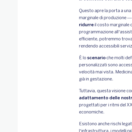
Questo apre la porta a una 
marginale di produzione — 
ridurre
il costo marginale d
programmazione all’assiste
efficiente, potremmo trovar
rendendo accessibili servizi
È lo
scenario
che molti def
personalizzati sono accessi
velocità mai vista. Medici
già in gestazione.
Tuttavia, questa visione co
adattamento delle nostre
progettati per i ritmi del X
economiche.
Esistono anche rischi legat
l’infrastruttura, i modelli p