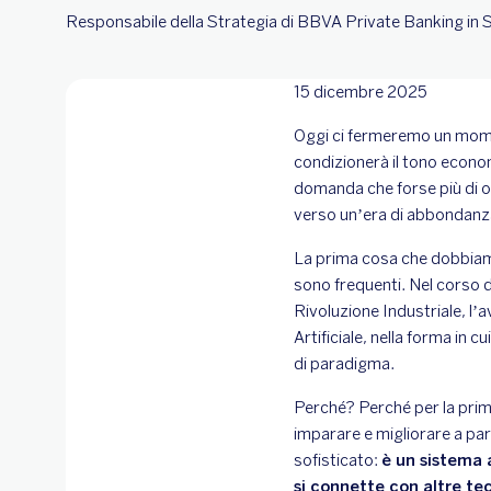
Responsabile della Strategia di BBVA Private Banking in
15 dicembre 2025
Oggi ci fermeremo un mome
condizionerà il tono econom
domanda che forse più di ogn
verso un’era di abbondanza
La prima cosa che dobbiam
sono frequenti. Nel corso 
Rivoluzione Industriale, l’av
Artificiale, nella forma in
di paradigma.
Perché? Perché per la prim
imparare e migliorare a par
sofisticato:
è un sistema 
si connette con altre tec