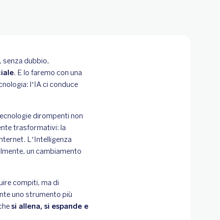
, senza dubbio,
iale.
E lo faremo con una
cnologia: l’IA ci conduce
tecnologie dirompenti non
te trasformativi: la
internet. L’Intelligenza
nzialmente, un cambiamento
ire compiti, ma di
nte uno strumento più
 che
si allena, si espande e