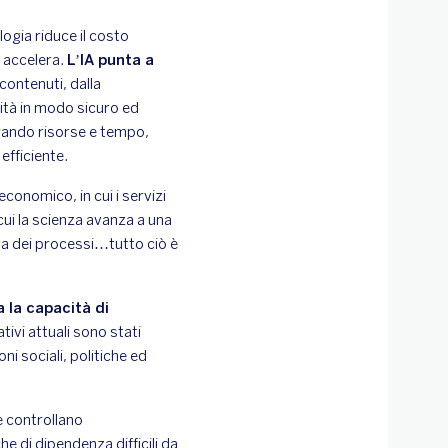
ogia riduce il costo
 accelera.
L’IA punta a
contenuti, dalla
ità in modo sicuro ed
rando risorse e tempo,
efficiente.
conomico, in cui i servizi
cui la scienza avanza a una
va dei processi…tutto ciò è
a la capacità di
ativi attuali sono stati
ni sociali, politiche ed
e controllano
he di dipendenza difficili da