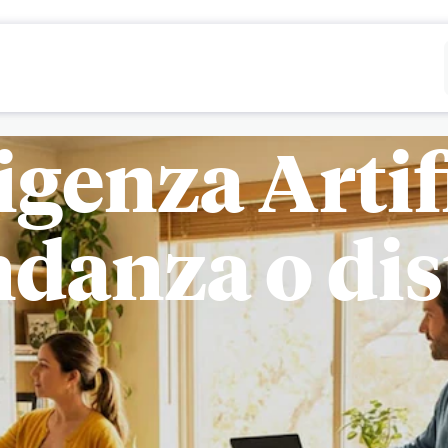
Rifiutare
Configurare
igenza Artif
danza o dis