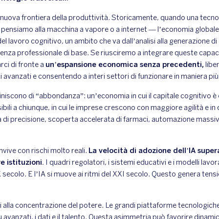
nuova frontiera della produttività. Storicamente, quando una tecnol
pensiamo alla macchina a vapore o a internet — l’economia globale
el lavoro cognitivo, un ambito che va dall’analisi alla generazione di 
nza professionale di base. Se riusciremo a integrare queste capac
ci di fronte a
un’espansione economica senza precedenti,
libe
 avanzati e consentendo a interi settori di funzionare in maniera più 
iniscono di “abbondanza”: un’economia in cui il capitale cognitivo è e
bili a chiunque, in cui le imprese crescono con maggiore agilità e in 
na di precisione, scoperta accelerata di farmaci, automazione massi
nvive con rischi molto reali.
La velocità di adozione dell’IA super
 istituzioni.
I quadri regolatori, i sistemi educativi e i modelli lavor
X secolo. E l’IA si muove ai ritmi del XXI secolo. Questo genera tensio
i alla concentrazione del potere. Le grandi piattaforme tecnologich
iù avanzati, i dati e il talento. Questa asimmetria può favorire dinamic