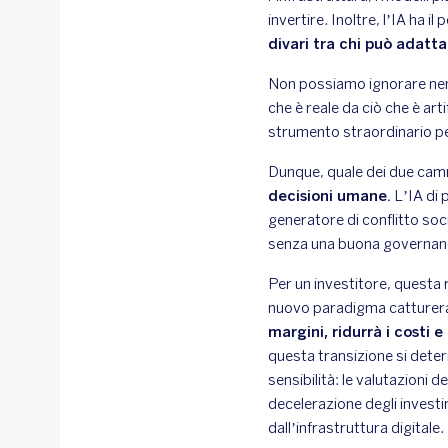
invertire. Inoltre, l’IA ha il
divari tra chi può adatta
Non possiamo ignorare nemm
che è reale da ciò che è art
strumento straordinario per
Dunque, quale dei due camm
decisioni umane.
L’IA di 
generatore di conflitto soc
senza una buona governanc
Per un investitore, questa 
nuovo paradigma catturera
margini, ridurrà i costi 
questa transizione si dete
sensibilità: le valutazioni
decelerazione degli investi
dall’infrastruttura digitale.