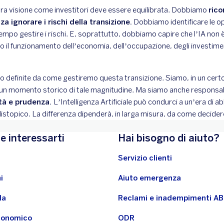
tra visione come investitori deve essere equilibrata. Dobbiamo
rico
za ignorare i rischi della transizione.
Dobbiamo identificare le op
tempo gestire i rischi. E, soprattutto, dobbiamo capire che l’IA non è
o il funzionamento dell’economia, dell’occupazione, degli investiment
 definite da come gestiremo questa transizione. Siamo, in un certo
un momento storico di tale magnitudine. Ma siamo anche responsabi
tà e prudenza.
L’Intelligenza Artificiale può condurci a un’era di
stopico. La differenza dipenderà, in larga misura, da come decidere
e interessarti
Hai bisogno di aiuto?
Servizio clienti
i
Aiuto emergenza
la
Reclami e inadempimenti A
economico
ODR