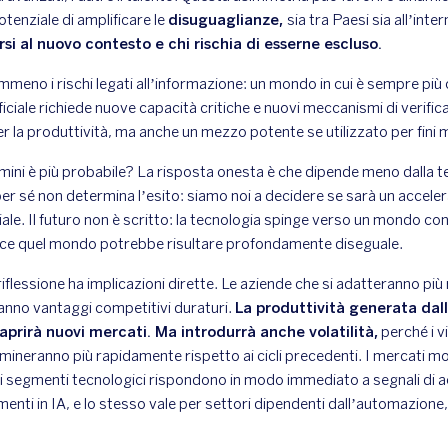
 potenziale di amplificare le
disuguaglianze,
sia tra Paesi sia all’int
rsi al nuovo contesto e chi rischia di esserne escluso.
eno i rischi legati all’informazione: un mondo in cui è sempre più
ificiale richiede nuove capacità critiche e nuovi meccanismi di verifi
 la produttività, ma anche un mezzo potente se utilizzato per fini m
ini è più probabile? La risposta onesta è che dipende meno dalla te
per sé non determina l’esito: siamo noi a decidere se sarà un accel
iale. Il futuro non è scritto: la tecnologia spinge verso un mondo c
e quel mondo potrebbe risultare profondamente diseguale.
riflessione ha implicazioni dirette. Le aziende che si adatteranno p
nno vantaggi competitivi duraturi.
La produttività generata dall
e aprirà nuovi mercati. Ma introdurrà anche volatilità,
perché i vi
rmineranno più rapidamente rispetto ai cicli precedenti. I mercati m
 dei segmenti tecnologici rispondono in modo immediato a segnali di 
menti in IA, e lo stesso vale per settori dipendenti dall’automazione,