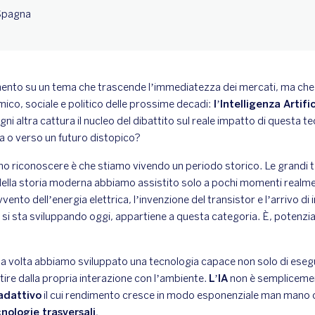
 Spagna
nto su un tema che trascende l’immediatezza dei mercati, ma che
ico, sociale e politico delle prossime decadi:
l’Intelligenza Artific
i altra cattura il nucleo del dibattito sul reale impatto di questa te
 o verso un futuro distopico?
o riconoscere è che stiamo vivendo un periodo storico. Le grandi 
della storia moderna abbiamo assistito solo a pochi momenti realmen
vento dell’energia elettrica, l’invenzione del transistor e l’arrivo di 
 cui si sta sviluppando oggi, appartiene a questa categoria. È, pote
a volta abbiamo sviluppato una tecnologia capace non solo di esegu
tire dalla propria interazione con l’ambiente.
L’IA
non è sempliceme
adattivo
il cui rendimento cresce in modo esponenziale man mano
nologie trasversali.