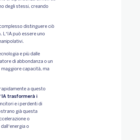
erno degli stessi, creando
 complesso distinguere ciò
ca. L’IA può essere uno
anipolativi.
cnologia e più dalle
eratore di abbondanza o un
on maggiore capacità, ma
iù rapidamente a questo
’IA trasformerà i
ncitori e i perdenti di
ostrano già questa
accelerazione o
 dall’energia o