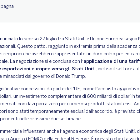
 Spagna
ciato lo scorso 27 luglio tra Stati Uniti e Unione Europea segna l’
nazionali. Questo patto, raggiunto in extremis prima della scadenza d
azi reciproci che avrebbero rappresentato un duro colpo per entram
obale. La negoziazione si è conclusa con l
’applicazione di una tari
 esportazioni europee verso gli Stati Uniti
, incluso il settore a
nte minacciati dal governo di Donald Trump.
gnificative concessioni da parte dell’UE, come l’acquisto aggiuntivo
 dollari, un investimento complementare di 600 miliardi di dollari in 
i mercati con dazi pari a zero per numerosi prodotti statunitensi. A
ori sono stati temporaneamente esclusi dall’accordo, è previsto c
 pendenti nelle prossime due settimane.
erciale influenzerà anche l’agenda economica degli Stati Uniti, dov
ato Aperto (FOMC) della Federal Reserve. È previsto che i tassi d