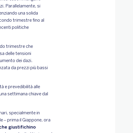
i. Parallelamente, si
enziando una solida
econdo trimestre fino al
centi politiche
ndo trimestre che
a delle tensioni
aumento dei dazi.
nzata da prezzi più bassi
 e prevedibilità alle
 una settimana chiave dal
nari, specialmente in
le – prima il Giappone, ora
he giustifichino