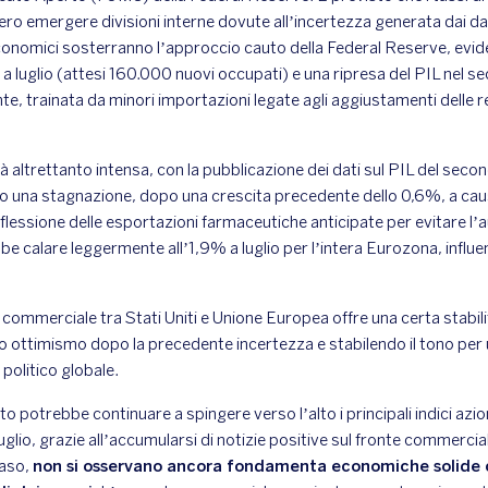
ero emergere divisioni interne dovute all’incertezza generata dai daz
onomici sosterranno l’approccio cauto della Federal Reserve, evid
 a luglio (attesi 160.000 nuovi occupati) e una ripresa del PIL nel s
e, trainata da minori importazioni legate agli aggiustamenti delle re
à altrettanto intensa, con la pubblicazione dei dati sul PIL del seco
 una stagnazione, dopo una crescita precedente dello 0,6%, a caus
 flessione delle esportazioni farmaceutiche anticipate per evitare l’
bbe calare leggermente all’1,9% a luglio per l’intera Eurozona, influe
ommerciale tra Stati Uniti e Unione Europea offre una certa stabilità
ndo ottimismo dopo la precedente incertezza e stabilendo il tono per
politico globale.
o potrebbe continuare a spingere verso l’alto i principali indici azio
uglio, grazie all’accumularsi di notizie positive sul fronte commercia
caso,
non si osservano ancora fondamenta economiche solide c