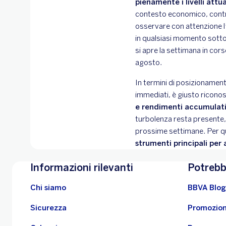
pienamente i livelli attua
contesto economico, contrib
osservare con attenzione l
in qualsiasi momento sotto 
si apre la settimana in cor
agosto.
In termini di posizionament
immediati, è giusto ricono
e rendimenti accumulati
turbolenza resta presente, 
prossime settimane. Per q
strumenti principali per
Informazioni rilevanti
Potrebb
Chi siamo
BBVA Blog
Sicurezza
Promozion