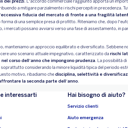
li dei prezzi
. L’accordo commerciale raggiunto apporta un import
uendo a mitigare parzialmente i rischi percepiti in precedenza. Tut
’
eccessiva fiducia del mercato di fronte a una fragilità laten
forma di una semplice presa di profitto. Riteniamo che, dopo l’eufor
so, i mercati possano avviarsi verso una fase di assestamento, in par
o, manteniamo un approccio equilibrato e diversificato. Sebbene non 
scere uno scenario attuale impegnativo, caratterizzato da
rischi la
 nel corso dell’anno che impongono prudenza
. La possibilità di
soprattutto considerando la minore liquidità tipica del periodo est
uesto motivo, ribadiamo che
disciplina, selettività e diversifica
 affrontare la seconda parte dell’anno
.
e interessarti
Hai bisogno di aiuto?
Servizio clienti
i
Aiuto emergenza