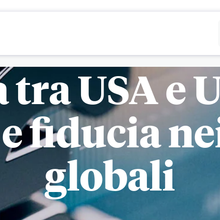
Rifiutare
Configurare
a tra USA e 
 e fiducia n
globali