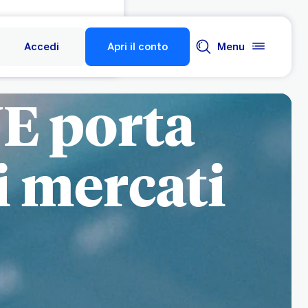
Accedi
Apri il conto
Menu
UE porta
ei mercati