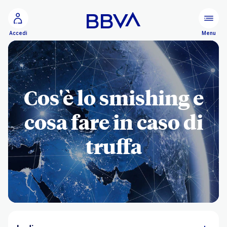
Vai al contenuto principale
Configurare
Menu
Accedi
Cos'è lo smishing e
cosa fare in caso di
truffa