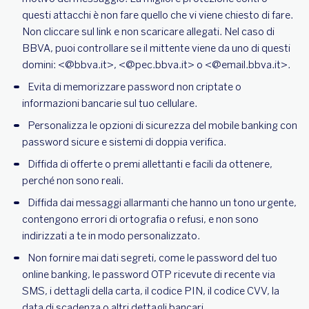
questi attacchi è non fare quello che vi viene chiesto di fare.
Non cliccare sul link e non scaricare allegati. Nel caso di
BBVA, puoi controllare se il mittente viene da uno di questi
domini: <@bbva.it>, <@pec.bbva.it> o <@email.bbva.it>.
Evita di memorizzare password non criptate o
informazioni bancarie sul tuo cellulare.
Personalizza le opzioni di sicurezza del mobile banking con
password sicure e sistemi di doppia verifica.
Diffida di offerte o premi allettanti e facili da ottenere,
perché non sono reali.
Diffida dai messaggi allarmanti che hanno un tono urgente,
contengono errori di ortografia o refusi, e non sono
indirizzati a te in modo personalizzato.
Non fornire mai dati segreti, come le password del tuo
online banking, le password OTP ricevute di recente via
SMS, i dettagli della carta, il codice PIN, il codice CVV, la
data di scadenza o altri dettagli bancari.