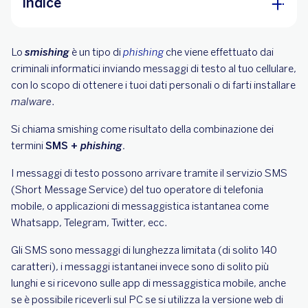
Indice
Come riconoscere lo smishing?
Lo
smishing
è un tipo di
phishing
che viene effettuato dai
Come fanno a sapere il mio numero di
criminali informatici inviando messaggi di testo al tuo cellulare,
telefono?
con lo scopo di ottenere i tuoi dati personali o di farti installare
Come proteggersi dallo smishing?
malware
.
Cosa fare in caso di un attacco di smishing?
Si chiama smishing come risultato della combinazione dei
termini
SMS +
phishing
.
I messaggi di testo possono arrivare tramite il servizio SMS
(Short Message Service) del tuo operatore di telefonia
mobile, o applicazioni di messaggistica istantanea come
Whatsapp, Telegram, Twitter, ecc.
Gli SMS sono messaggi di lunghezza limitata (di solito 140
caratteri), i messaggi istantanei invece sono di solito più
lunghi e si ricevono sulle app di messaggistica mobile, anche
se è possibile riceverli sul PC se si utilizza la versione web di