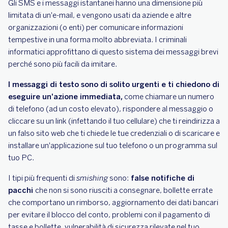
Gli SMS e i messaggi istantanei hanno una dimensione più
limitata di un'e-mail, e vengono usati da aziende e altre
organizzazioni (o enti) per comunicare informazioni
tempestive in una forma molto abbreviata. I criminali
informatici approfittano di questo sistema dei messaggi brevi
perché sono più facili da imitare.
I messaggi di testo sono di solito urgenti e ti chiedono di
eseguire un'azione immediata,
come chiamare un numero
di telefono (ad un costo elevato), rispondere al messaggio o
cliccare su un link (infettando il tuo cellulare) che ti reindirizza a
un falso sito web che ti chiede le tue credenziali o di scaricare e
installare un'applicazione sul tuo telefono o un programma sul
tuo PC.
I tipi più frequenti di
smishing
sono:
false notifiche di
pacchi
che non si sono riusciti a consegnare, bollette errate
che comportano un rimborso, aggiornamento dei dati bancari
per evitare il blocco del conto, problemi con il pagamento di
tasse e bollette, vulnerabilità di sicurezza rilevate nel tuo