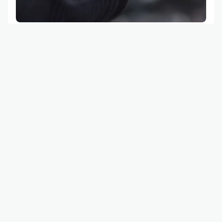
Gestisci in modo sicuro
le tue password
BBVA utilizza un sistema di Secure Password per
garantire la sicurezza delle tue transazioni.
Scopri di più
Cybersicurezza
Consigli sulla sicurezza
Cos'è lo smishing
Informazioni rilevanti
Chi siamo
Sicurezza
Cybersicurezza
Accessibilità