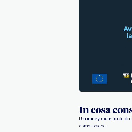
In cosa cons
Un
money mule
(mulo di d
commissione.