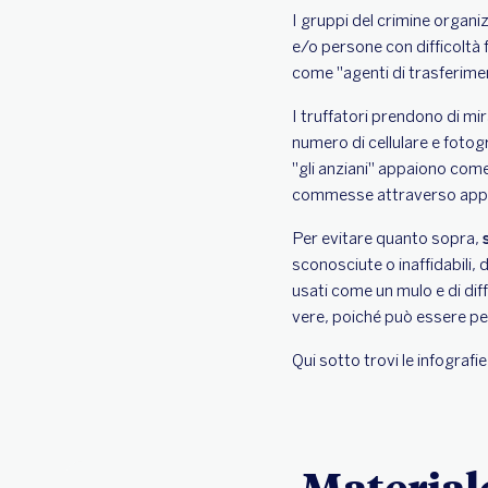
I gruppi del crimine organ
e/o persone con difficoltà 
come "agenti di trasferime
I truffatori prendono di m
numero di cellulare e fotogr
"gli anziani" appaiono come 
commesse attraverso applic
Per evitare quanto sopra,
sconosciute o inaffidabili, 
usati come un mulo e di dif
vere, poiché può essere pe
Qui sotto trovi le infograf
Material