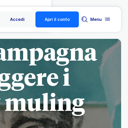
Accedi
Apri il conto
Menu
campagna
ggere i
y muling