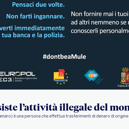
iste l’attività illegale del m
enaro) è una persona che effettua trasferimenti di denaro di origine i