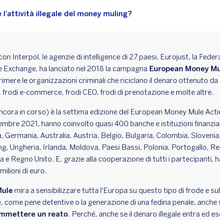
e l’attività illegale del money muling?
con Interpol, le agenzie di intelligence di 27 paesi, Eurojust, la Fe
e Exchange, ha lanciato nel 2018 la campagna
European Money Mu
rimere le organizzazioni criminali che riciclano il denaro ottenuto da a
 frodi e-commerce, frodi CEO, frodi di prenotazione e molte altre.
cora in corso) è la settima edizione del European Money Mule Act
mbre 2021, hanno coinvolto quasi 400 banche e istituzioni finanziar
a, Germania, Australia, Austria, Belgio, Bulgaria, Colombia, Slovenia,
ng, Ungheria, Irlanda, Moldova, Paesi Bassi, Polonia, Portogallo, 
 e Regno Unito. E, grazie alla cooperazione di tutti i partecipanti, 
milioni di euro.
ule
mira a sensibilizzare tutta l'Europa su questo tipo di frode e sul
 come pene detentive o la generazione di una fedina penale, anche 
ommettere un reato.
Perché, anche se il denaro illegale entra ed es