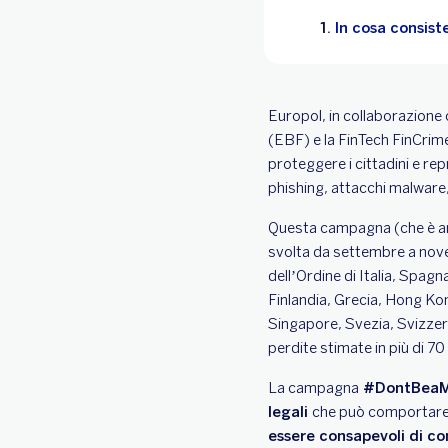
In cosa consist
Europol, in collaborazione 
(EBF) e la FinTech FinCrim
proteggere i cittadini e rep
phishing, attacchi malware,
Questa campagna (che è an
svolta da settembre a nove
dell’Ordine di Italia, Spagn
Finlandia, Grecia, Hong Ko
Singapore, Svezia, Svizzera
perdite stimate in più di 70 
La campagna
#DontBeaM
legali
che può comportare,
essere consapevoli di c