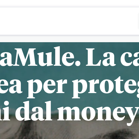
Rifiutare
Configurare
aMule. La 
a per prote
ni dal mone