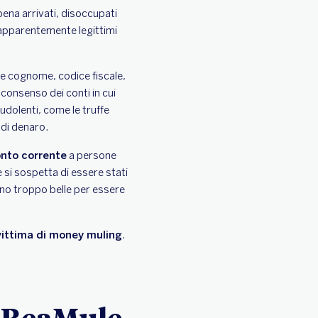
ena arrivati, disoccupati
o apparentemente legittimi
 e cognome, codice fiscale,
 consenso dei conti in cui
audolenti, come le truffe
 di denaro.
onto corrente
a persone
e si sospetta di essere stati
ano troppo belle per essere
 vittima di money muling
.
ntBeaMule