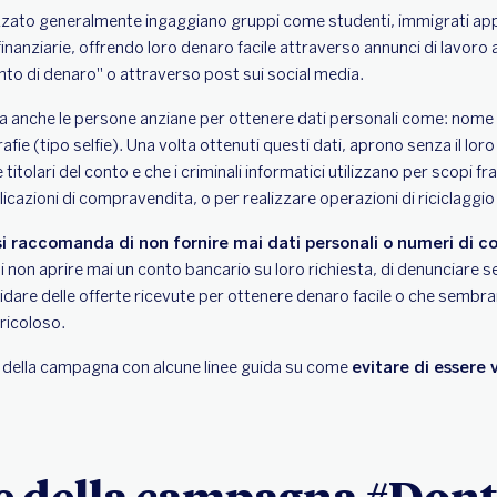
izzato generalmente ingaggiano gruppi come studenti, immigrati app
finanziarie, offrendo loro denaro facile attraverso annunci di lavor
nto di denaro" o attraverso post sui social media.
ira anche le persone anziane per ottenere dati personali come: nome
afie (tipo selfie). Una volta ottenuti questi dati, aprono senza il loro
titolari del conto e che i criminali informatici utilizzano per scopi fr
azioni di compravendita, o per realizzare operazioni di riciclaggio
si raccomanda di non fornire mai dati personali o numeri di c
di non aprire mai un conto bancario su loro richiesta, di denunciare s
fidare delle offerte ricevute per ottenere denaro facile o che sembr
ricoloso.
ie della campagna con alcune linee guida su come
evitare di essere
e della campagna #Do