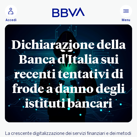
Vai al contenuto principale
Configurare
Menu
Accedi
Dichiarazione della
Banca d'Italia sui
recenti tentativi di
frode a danno degli
istituti bancari
La crescente digitalizzazione dei servizi finanziari e dei metodi