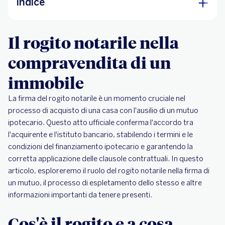
Indice
Il rogito notarile nella compravendita di un
Il rogito notarile nella
immobile
Cos'è il rogito e a cosa serve
compravendita di un
Cosa deve contenere il rogito?
immobile
Il ruolo del notaio
La firma del rogito notarile è un momento cruciale nel
Quanto costa il rogito e chi lo paga?
processo di acquisto di una casa con l'ausilio di un mutuo
ipotecario. Questo atto ufficiale conferma l'accordo tra
l'acquirente e l'istituto bancario, stabilendo i termini e le
condizioni del finanziamento ipotecario e garantendo la
corretta applicazione delle clausole contrattuali. In questo
articolo, esploreremo il ruolo del rogito notarile nella firma di
un mutuo, il processo di espletamento dello stesso e altre
informazioni importanti da tenere presenti.
Cos'è il rogito e a cosa