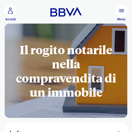
Vai al contenuto principale
Configurare
Menu
Accedi
Il rogito notarile
nella
compravendita di
un immobile