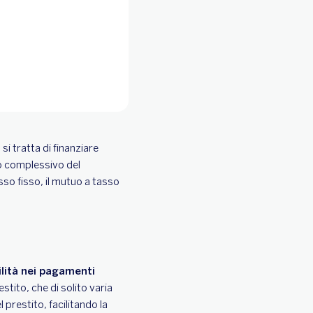
si tratta di finanziare
to complessivo del
asso fisso, il mutuo a tasso
ilità nei pagamenti
stito, che di solito varia
 prestito, facilitando la