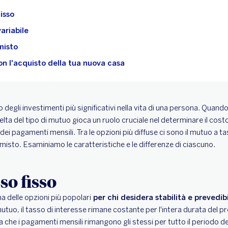
isso
ariabile
misto
on l'acquisto della tua nuova casa
 degli investimenti più significativi nella vita di una persona. Quando 
celta del tipo di mutuo gioca un ruolo cruciale nel determinare il cos
 dei pagamenti mensili. Tra le opzioni più diffuse ci sono il mutuo a t
 misto. Esaminiamo le caratteristiche e le differenze di ciascuno.
so fisso
a delle opzioni più popolari
per chi desidera stabilità e prevedib
utuo, il tasso di interesse rimane costante per l'intera durata del pre
ca che i pagamenti mensili rimangono gli stessi per tutto il periodo del