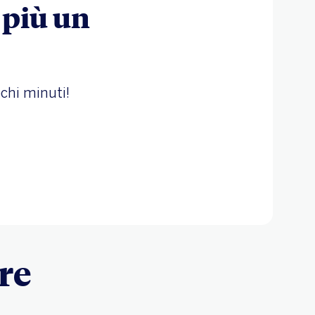
 più un
chi minuti!
re