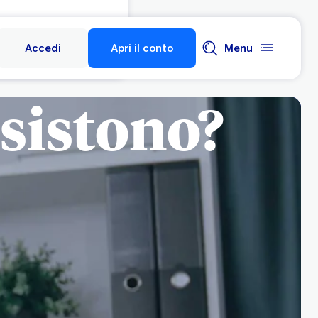
Accedi
Apri il conto
Menu
esistono?