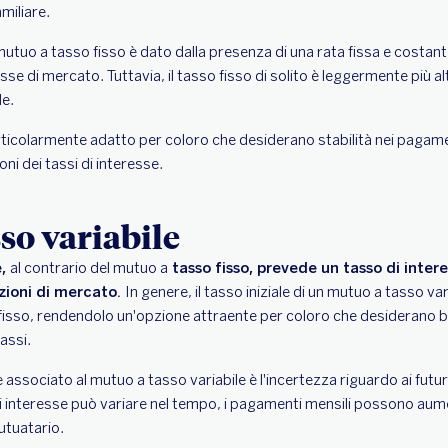
miliare.
 mutuo a tasso fisso è dato dalla presenza di una rata fissa e costant
esse di mercato. Tuttavia, il tasso fisso di solito è leggermente più al
le.
rticolarmente adatto per coloro che desiderano stabilità nei pagame
ni dei tassi di interesse.
so variabile
e,
al contrario del mutuo a
tasso fisso, prevede un tasso di inter
zioni di mercato.
In genere, il tasso iniziale di un mutuo a tasso var
fisso, rendendolo un'opzione attraente per coloro che desiderano ben
assi.
le associato al mutuo a tasso variabile è l'incertezza riguardo ai futur
 di interesse può variare nel tempo, i pagamenti mensili possono au
mutuatario.