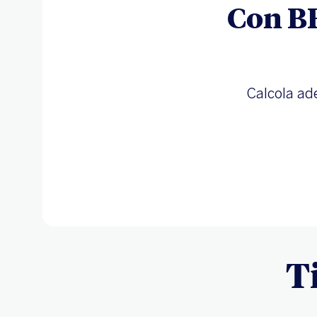
Con BB
Calcola ad
T