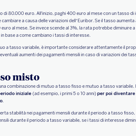
 di 80.000 euro. All'inizio, paghi 400 euro al mese con un tasso di
e cambiare a causa delle variazioni dell’Euribor. Se il tasso aumenta 
uro al mese. Se invece scende al 3%, la rata potrebbe diminuire a 
 in base a come cambiano i tassi di interesse.
o a tasso variabile, è importante considerare attentamente il proprio
eventuali aumenti dei pagamenti mensili in caso di variazioni dei tass
so misto
una combinazione di mutuo a tasso fisso e mutuo a tasso variabile. 
periodo iniziale
(ad esempio, i primi 5 o 10 anni)
per poi diventare 
to.
rta stabilità nei pagamenti mensili durante il periodo a tasso fisso,
ili durante il periodo a tasso variabile, se i tassi di interesse dimi