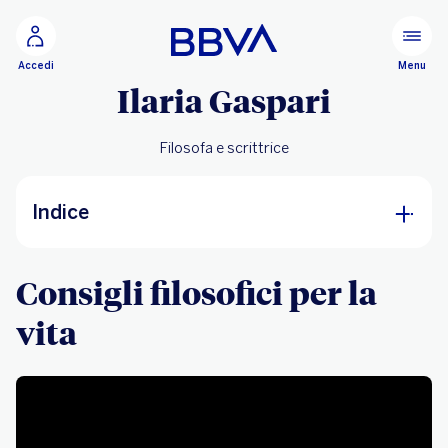
Vai al contenuto principale
Configurare
Menu
Accedi
Ilaria Gaspari
Filosofa e scrittrice
Indice
Consigli filosofici per la vita
Consigli filosofici per la
vita