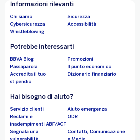
Informazioni rilevanti
Chi siamo
Sicurezza
Cybersicurezza
Accessibilità
Whistleblowing
Potrebbe interessarti
BBVA Blog
Promozioni
Passaparola
Il punto economico
Accredita il tuo
Dizionario finanziario
stipendio
Hai bisogno di aiuto?
Servizio clienti
Aiuto emergenza
Reclami e
ODR
inadempimenti ABF/ACF
Segnala una
Contatti, Comunicazione
vulnerabilità
e Media