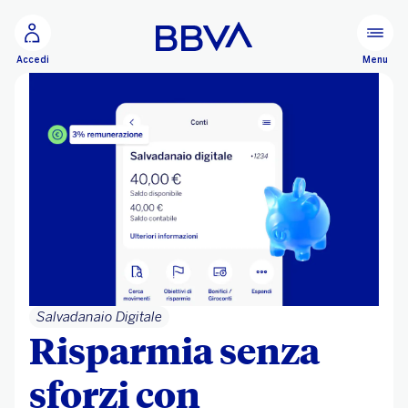
Vai al contenuto principale
Configurare
Menu
Accedi
Salvadanaio Digitale
Risparmia senza
sforzi con