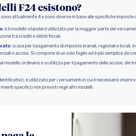
lli F24 esistono?
4 sono attualmente 4 e sono diverse in base alle specifiche imposte
io
: è il modello standard utilizzato per la maggior parte dei versam
ione tra crediti e debiti fiscali.
icato
: si usa per il pagamento di imposte erariali, regionali e locali,
enziali o accise. Si compone di un solo foglio ed è più semplice da co
al modello ordinario e si utilizza per il pagamento delle accise, dei tr
ntificativi): è utilizzato per i versamenti in cui è necessario inserir
erimenti specifici) non previsti negli altri modelli.
, paga le