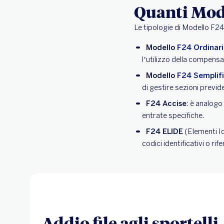
Quanti Mode
Le tipologie di Modello F2
Modello
F24 Ordinar
l’utilizzo della compensaz
Modello
F24 Semplif
di gestire sezioni previd
F24 Accise
: è analogo 
entrate specifiche.
F24 ELIDE
(Elementi Ide
codici identificativi o rif
Addio file agli sportelli