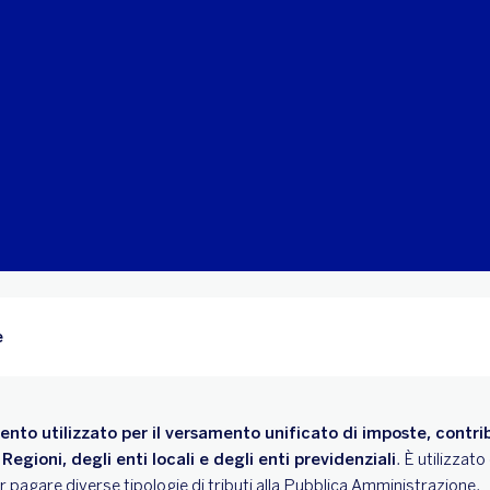
e
mento utilizzato per il versamento unificato di imposte, contr
Regioni, degli enti locali e degli enti previdenziali
. È utilizzato
per pagare diverse tipologie di tributi alla Pubblica Amministrazione.