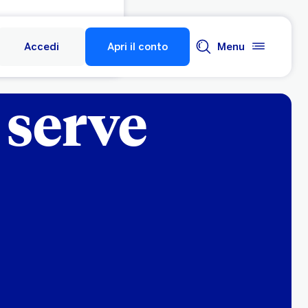
Accedi
Apri il conto
Menu
a serve