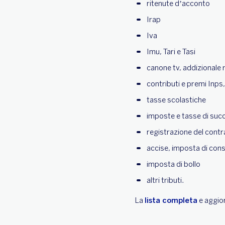
ritenute d’acconto
Irap
Iva
Imu, Tari e Tasi
canone tv, addizionale 
contributi e premi Inps,
tasse scolastiche
imposte e tasse di suc
registrazione del contrat
accise, imposta di con
imposta di bollo
altri tributi.
La
lista completa
e aggior