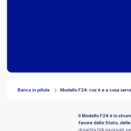
Banca in pillole
Modello F24: cos’è e a cosa serv
Il Modello F24 è lo stru
favore dello Stato, delle 
di partita IVA sia privati, 