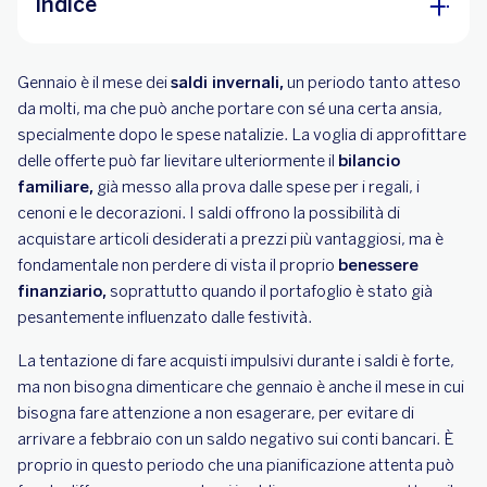
Indice
Pay&Plan: rateizza i tuoi acquisti senza stress
Gennaio è il mese dei
saldi invernali,
un periodo tanto atteso
Guadagna su ogni acquisto con il cashback
da molti, ma che può anche portare con sé una certa ansia,
Pianifica e risparmia
specialmente dopo le spese natalizie. La voglia di approfittare
delle offerte può far lievitare ulteriormente il
bilancio
familiare,
già messo alla prova dalle spese per i regali, i
cenoni e le decorazioni. I saldi offrono la possibilità di
acquistare articoli desiderati a prezzi più vantaggiosi, ma è
fondamentale non perdere di vista il proprio
benessere
finanziario,
soprattutto quando il portafoglio è stato già
pesantemente influenzato dalle festività.
La tentazione di fare acquisti impulsivi durante i saldi è forte,
ma non bisogna dimenticare che gennaio è anche il mese in cui
bisogna fare attenzione a non esagerare, per evitare di
arrivare a febbraio con un saldo negativo sui conti bancari. È
proprio in questo periodo che una pianificazione attenta può