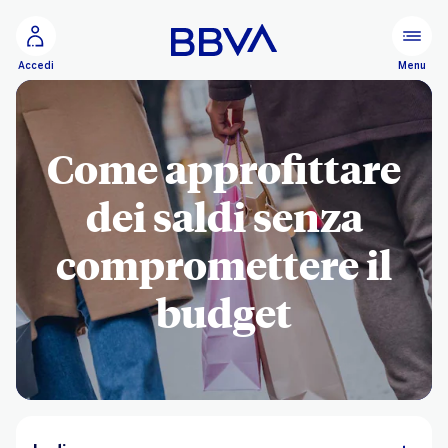
Vai al contenuto principale
Configurare
Menu
Accedi
Come approfittare
dei saldi senza
compromettere il
budget