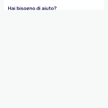
Hai bisogno di aiuto?
Servizio clienti
Aiuto emergenza
Reclami e
ODR
inadempimenti ABF/ACF
Segnala una
Contatti, Comunicazione
vulnerabilità
e Media
BBVA App
Scarica l'app per Android
Scarica l'app per iOS
Informazioni legali
Cookies
Trattamento dei dati