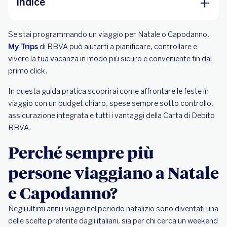
Indice
Perché sempre più persone viaggiano a Natale e
Se stai programmando un viaggio per Natale o Capodanno,
Capodanno?
My Trips
di BBVA può aiutarti a pianificare, controllare e
vivere la tua vacanza in modo più sicuro e conveniente fin dal
Che cos’è My Trips e come può aiutarti durante i
primo click.
viaggi delle feste?
In questa guida pratica scoprirai come affrontare le feste in
Vuoi vedere My Trips in azione?
viaggio con un budget chiaro, spese sempre sotto controllo,
Quali servizi offre My Trips?
assicurazione integrata e tutti i vantaggi della Carta di Debito
BBVA.
Come funziona My Trips: esempio di budget
Perché sempre più
Carta BBVA e assicurazione: due alleati per
viaggiare sereni
persone viaggiano a Natale
e Capodanno?
Negli ultimi anni i viaggi nel periodo natalizio sono diventati una
delle scelte preferite dagli italiani, sia per chi cerca un weekend