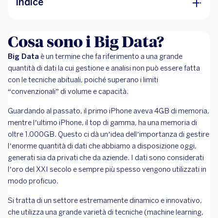
Indice
Cosa sono i Big Data?
Cosa sono i Big Data?
Investire nei Big Data
Big Data
Trasforma i tuoi risparmi in opportunità con
è un termine che fa riferimento a una grande
quantità di dati la cui gestione e analisi non può essere fatta
BBVA
con le tecniche abituali, poiché superano i limiti
“convenzionali” di volume e capacità.
Guardando al passato, il primo iPhone aveva 4GB di memoria,
mentre l’ultimo iPhone, il top di gamma, ha una memoria di
oltre 1.000GB. Questo ci dà un’idea dell’importanza di gestire
l’enorme quantità di dati che abbiamo a disposizione oggi,
generati sia da privati che da aziende. I dati sono considerati
l’oro del XXI secolo e sempre più spesso vengono utilizzati in
modo proficuo.
Si tratta di un settore estremamente dinamico e innovativo,
che utilizza una grande varietà di tecniche (machine learning,