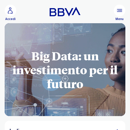
Vai al contenuto principale
Configurare
Menu
Accedi
Big Data: un
investimento per il
futuro