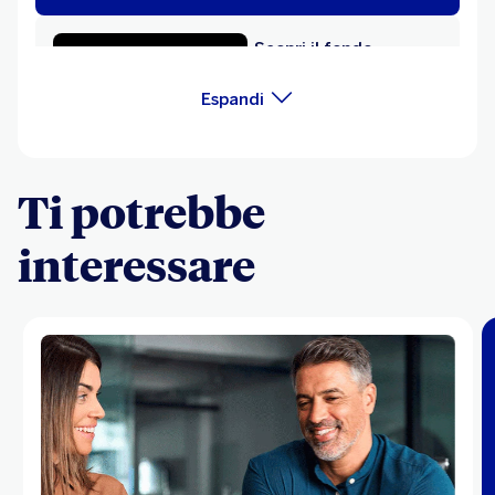
Scopri il fondo
Edmond de
Espandi
Rothschild Fund - Big
Data
Ti potrebbe
Scopri il fondo MFS
interessare
Meridian Funds -
Global Total Return
Scopri il fondo
Robeco Cgf -
Robecosam EURO
Sdg Credits