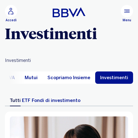
Vai al contenuto principale
Configurare
Menu
Accedi
Investimenti
Investimenti
di BBVA
Mutui
Scopriamo Insieme
Investimenti
Tutti
ETF
Fondi di investimento