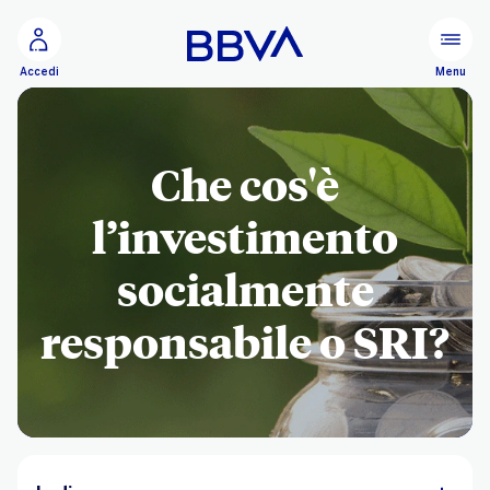
Vai al contenuto principale
Configurare
Menu
Accedi
Che cos'è
l’investimento
socialmente
responsabile o SRI?