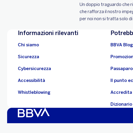
Un doppio traguardo che rif
che rafforza il nostro impe
per noi non si tratta solo d
Informazioni rilevanti
Potrebb
Chi siamo
BBVA Blog
Sicurezza
Promozion
Cybersicurezza
Passaparo
Accessibilità
Il punto 
Whistleblowing
Accredita 
Dizionario
Informazioni legali
Cookies
Trattamento dei dati
Tras