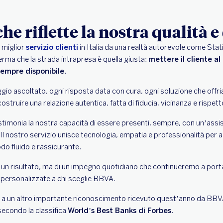
he riflette la nostra qualità 
 miglior
servizio clienti
in Italia da una realtà autorevole come Stati
ferma che la strada intrapresa è quella giusta:
mettere il cliente a
empre disponibile
.
gio ascoltato, ogni risposta data con cura, ogni soluzione che offr
ostruire una relazione autentica, fatta di fiducia, vicinanza e rispett
imonia la nostra capacità di essere presenti, sempre, con un’assi
 Il nostro servizio unisce tecnologia, empatia e professionalità pe
do fluido e rassicurante.
di un risultato, ma di un impegno quotidiano che continueremo a porta
e personalizzate a chi sceglie BBVA.
a un altro importante riconoscimento ricevuto quest’anno da BBVA: 
econdo la classifica
World’s Best Banks di Forbes
.