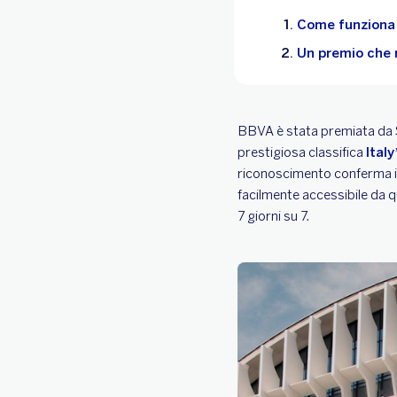
Come funziona l
Un premio che r
BBVA è stata premiata da S
prestigiosa classifica
Ital
riconoscimento conferma il
facilmente accessibile da q
7 giorni su 7.