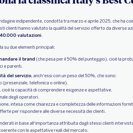
’indagine indipendente, condotta tra marzo e aprile 2025, che ha coi
ti clienti hanno valutato la qualità del servizio offerto da diverse a
40.000 valutazioni
.
da su due elementi principali:
mandare il brand
(che pesa per il 50% del punteggio), cioè la proba
ci e parenti.
ità del servizio
, anch’essi con un peso del 50%, che sono:
io (presenziale, telefonica o online).
e, cioè la capacità di comprendere esigenze e aspettative.
ale degli operatori.
zione, intesa come chiarezza e completezza delle informazioni fornit
offerte per rispondere alle diverse necessità dei clienti.
nderati in base all’importanza attribuita dagli stessi clienti intervist
oerente con le aspettative reali del mercato.