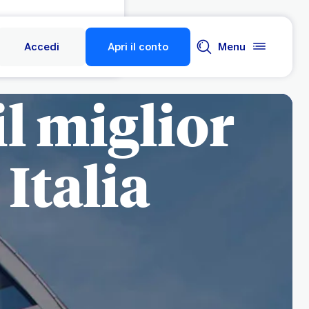
Accedi
Apri il conto
Menu
il miglior
 Italia