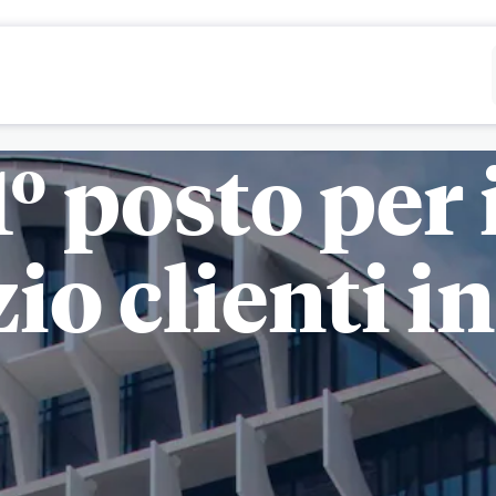
Rifiutare
Configurare
º posto per 
io clienti in