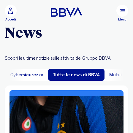
Vai al contenuto principale
Configurare
Menu
Accedi
News
Scopri le ultime notizie sulle attività del Gruppo BBVA
o
Cybersicurezza
Tutte le news di BBVA
Mutui