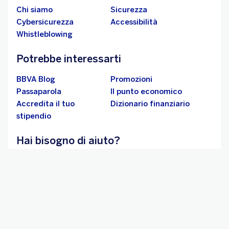
Chi siamo
Sicurezza
Cybersicurezza
Accessibilità
Whistleblowing
Potrebbe interessarti
BBVA Blog
Promozioni
Passaparola
Il punto economico
Accredita il tuo
Dizionario finanziario
stipendio
Hai bisogno di aiuto?
Servizio clienti
Aiuto emergenza
Reclami e
ODR
inadempimenti ABF/ACF
Segnala una
Contatti, Comunicazione
vulnerabilità
e Media