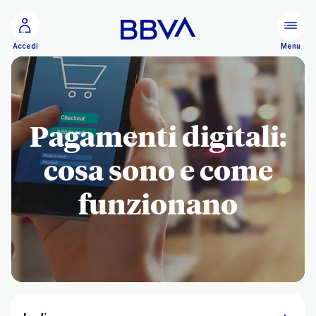
Vai al contenuto principale
Configurare
Menu
Accedi
Pagamenti digitali:
cosa sono e come
funzionano