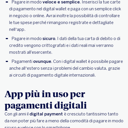
Pagare in modo
veloce e semplice.
Inserisci la tue carte
di pagamento nel digital wallet e paga con un semplice click
in negozio o online. Avrai inoltre la possibilità di controllare
le tue spese perché rimangono registrate e dettagliate
nell’app.
Pagare in modo
sicuro.
I dati della tua carta di debito o di
credito vengono crittografati e i dati reali mai verranno
mostrati all'esercente.
Pagamenti
ovunque.
Con i digital wallet è possibile pagare
anche all’estero senza i problemi del cambio valuta, grazie
ai circuiti di pagamento digitale internazionali.
App più in uso per
pagamenti digitali
Con gli anni il
digital payment
è cresciuto tantissimo tanto
da non poter più fare a meno della comodità di pagare in modo
sicuro e veloce con lo smartphone.