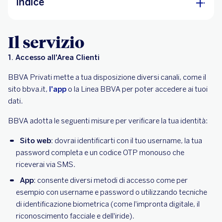
Indice
Il servizio
Il servizio
La tecnologia
1. Accesso all'Area Clienti
Raccomandazioni per l'utente
BBVA Privati mette a tua disposizione diversi canali, come il
sito bbva.it,
l'app
o la Linea BBVA per poter accedere ai tuoi
dati.
BBVA adotta le seguenti misure per verificare la tua identità:
Sito web:
dovrai identificarti con il tuo username, la tua
password completa e un codice OTP monouso che
riceverai via SMS.
App:
consente diversi metodi di accesso come per
esempio con username e password o utilizzando tecniche
di identificazione biometrica (come l'impronta digitale, il
riconoscimento facciale e dell'iride).