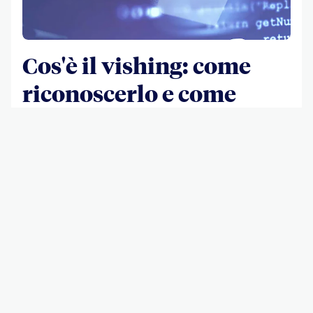
Cos'è il vishing: come
riconoscerlo e come
proteggersi
Il
vishing
è un tipo di
phishing
effettuato dai criminali
informatici tramite telefonate o con messaggi allo scopo
di ottenere i vostri dati personali.
Scopri di più
Cybersicurezza
Come ti protegge BBVA
I sistemi di protezione adottati da BBVA