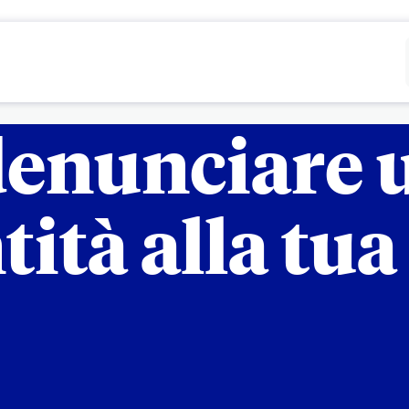
Rifiutare
Configurare
enunciare u
tità alla tu