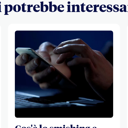
i potrebbe interessa
Cos'è lo smishing e