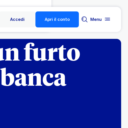
Accedi
Apri il conto
Menu
n furto
a banca