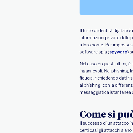
Il furto d'identità digitale
informazioni private delle 
a loro nome. Per impossessar
software spia (
spyware
) s
Nel caso di questi ultimi, 
ingannevoli. Nel phishing, l
fiducia, richiedendo dati r
al phishing, con la differenz
messaggistica istantanea
Come si può
Il successo di un attacco i
certi casi gli attacchi siano