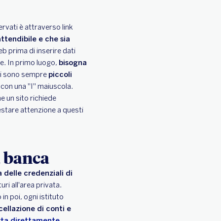
rvati è attraverso link
attendibile e che sia
eb prima di inserire dati
ne. In primo luogo,
bisogna
, ci sono sempre
piccoli
 con una "I" maiuscola.
he un sito richiede
stare attenzione a questi
a banca
 delle credenziali di
ri all'area privata.
n poi, ogni istituto
ellazione di conti e
arta direttamente