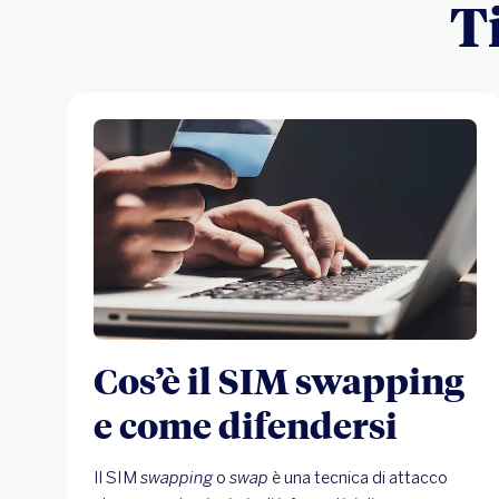
T
Cos’è il SIM swapping
e come difendersi
Il SIM
swapping
o
swap
è una tecnica di attacco