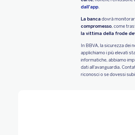
dall'app
.
La banca
dovrà monitorare
compromesso
, come trasf
la vittima della frode d
In BBVA, la sicurezza dei no
applichiamo i più elevati s
informatiche, abbiamo impl
dati all'avanguardia. Conta
riconosci o se dovessi subi