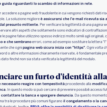
e guida riguardanti lo scambio di informazioni in rete
.
accedere a pagine web fraudolente in cui vengono richiesti dati rise
vole. La soluzione migliore
è assicurarsi che l'e-mail ricevuta sia 
 dal presunto mittente
. Per verificare la legittimità di una pagina w
ervare altri aspetti che solitamente sono indicatori di contraffazio
 le pagine false utilizzino spesso indirizzi molto simili agli originali
ono e che sembrano
errori, come ad esempio sostituire la lettera "l"
sente che ogni
pagina web sicura inizia con "https"
. Ogni volta c
ord o altre informazioni chiaramente riservate, è fondamentale pre
n dato finché non sia stata verificata la legittimità del modulo.
iare un furto d'identità all
è necessario reagire con tempestività
procedendo alla
modifica
anca
. In questo modo si può cercare di prevenire possibili accessi futu
e
contattare la banca e sporgere denuncia
. Da questo momento i
a tra le procedure più comuni figurano
il congelamento o la canc
i duplicati. Inoltre,
BBVA offre la possibilità di disattivare la c