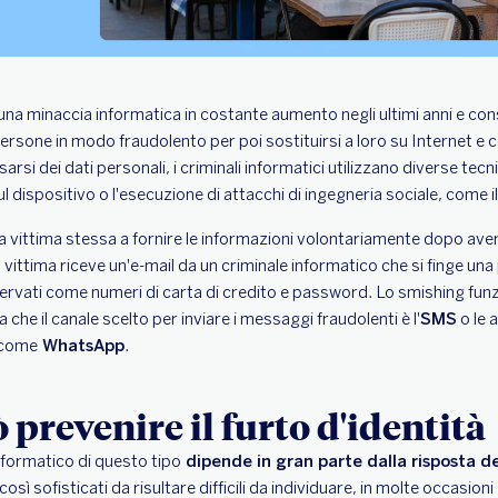
 è una minaccia informatica in costante aumento negli ultimi anni e con
persone in modo fraudolento per poi sostituirsi a loro su Internet e c
si dei dati personali, i criminali informatici utilizzano diverse tecni
ul dispositivo o l'esecuzione di attacchi di ingegneria sociale, come i
è la vittima stessa a fornire le informazioni volontariamente dopo av
a vittima riceve un'e-mail da un criminale informatico che si finge un
iservati come numeri di carta di credito e password. Lo smishing fun
a che il canale scelto per inviare i messaggi fraudolenti è l'
SMS
o le a
 come
WhatsApp
.
 prevenire il furto d'identità
nformatico di questo tipo
dipende in gran parte dalla risposta de
 così sofisticati da risultare difficili da individuare, in molte occasioni