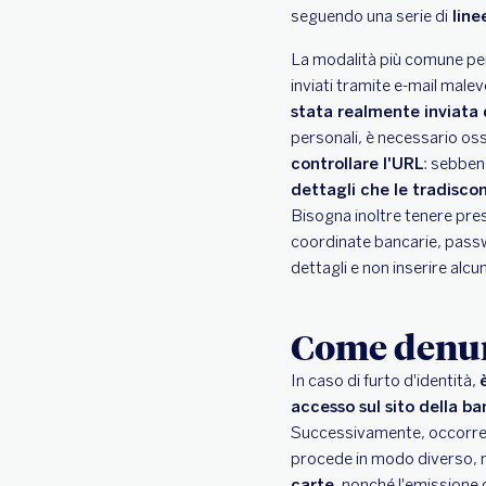
seguendo una serie di
line
La modalità più comune per 
inviati tramite e-mail male
stata realmente inviata
personali, è necessario oss
controllare l'URL
: sebbene
dettagli che le tradisc
Bisogna inoltre tenere pre
coordinate bancarie, passw
dettagli e non inserire alcu
Come denunc
In caso di furto d'identità,
accesso sul sito della b
Successivamente, occorr
procede in modo diverso, m
carte
, nonché l'emissione d