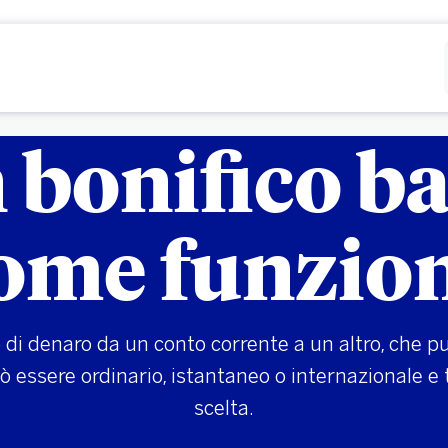
Rifiutare
Configurare
 bonifico b
ome funzio
i denaro da un conto corrente a un altro, che puo
 essere ordinario, istantaneo o internazionale e t
scelta.