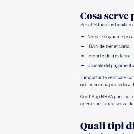
Cosa serve 
Per effettuare un bonifico o
Nome e cognome (o ragi
IBAN del beneficiario.
Importo da trasferire.
Causale del pagamento
È importante verificare con
richiedere una procedura d
Con l’App BBVA puoi inolt
operazioni future senza dove
Quali tipi d