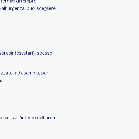
termini di tempi di
 all’urgenza, puoi scegliere
essi cointestatari), spesso
ilizzato, ad esempio, per
a.
n euro all’interno dell’area