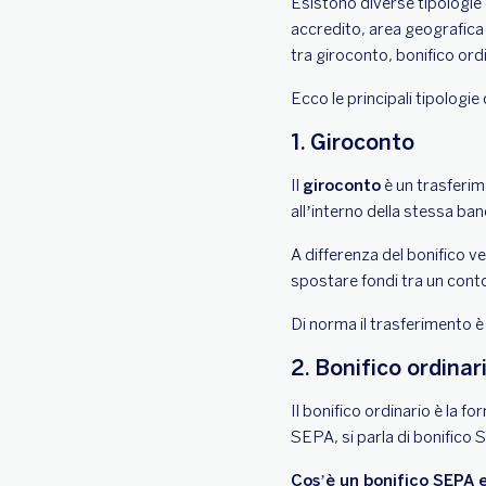
Esistono diverse tipologie 
accredito, area geografica 
tra giroconto, bonifico ord
Ecco le principali tipologie
1. Giroconto
Il
giroconto
è un trasferim
all’interno della stessa ban
A differenza del bonifico ve
spostare fondi tra un conto
Di norma il trasferimento è
2. Bonifico ordinar
Il bonifico ordinario è la 
SEPA, si parla di bonifico
Cos’è un bonifico SEPA 