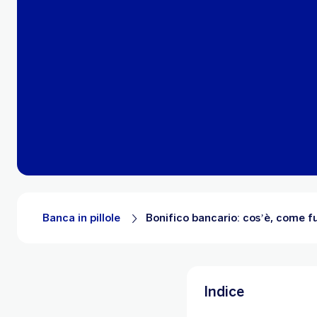
Banca in pillole
Bonifico bancario: cos’è, come fu
Indice