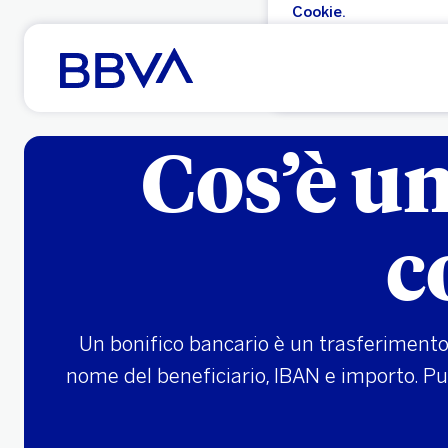
Cookie.
Vai al contenuto principale
Accettare
Cos’è un
c
Un bonifico bancario è un trasferimento d
nome del beneficiario, IBAN e importo. Può