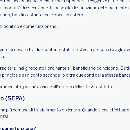
di bonifico bancario, pensate per rispondere a esigenze differenti in 
e modalità di esecuzione. In base alla destinazione del pagamento e
inario, bonifico istantaneo e bonifico estero.
 di bonifico e come funzionano.
ento di denaro tra due conti intestati alla stessa persona (o agli st
ca.
rso terzi, nel giroconto l’ordinante e il beneficiario coincidono. È ut
 principale e un conto secondario o tra due conti della stessa banc
 immediato, poiché avviene all’interno dello stesso istituto.
io (SEPA)
forma più comune di trasferimento di denaro. Quando viene effettuato i
 SEPA.
e come funziona?