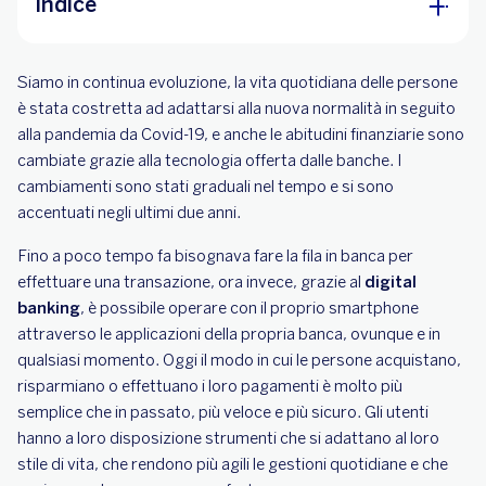
Indice
Le carte di pagamento
Siamo in continua evoluzione, la vita quotidiana delle persone
Qual è la migliore app di internet banking?
è stata costretta ad adattarsi alla nuova normalità in seguito
Caratteristiche delle migliori app bancarie
alla pandemia da Covid-19, e anche le abitudini finanziarie sono
cambiate grazie alla tecnologia offerta dalle banche. I
BBVA, la tua banca sempre a portata di app
cambiamenti sono stati graduali nel tempo e si sono
accentuati negli ultimi due anni.
Fino a poco tempo fa bisognava fare la fila in banca per
effettuare una transazione, ora invece, grazie al
digital
banking
, è possibile operare con il proprio smartphone
attraverso le applicazioni della propria banca, ovunque e in
qualsiasi momento. Oggi il modo in cui le persone acquistano,
risparmiano o effettuano i loro pagamenti è molto più
semplice che in passato, più veloce e più sicuro. Gli utenti
hanno a loro disposizione strumenti che si adattano al loro
stile di vita, che rendono più agili le gestioni quotidiane e che