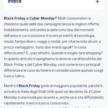
Indice
Cos'è il Cyber Monday?
Black Friday o Cyber Monday?
Molti consumatori si
Black Friday o Cyber Monday: qual è la
chiedono quale delle due campagne lancia le migliori offerte.
differenza?
Indubbiamente, entrambe le date sono due dei momenti
In quale dei due eventi troviamo prezzi
dell'anno in cui si possono trovare prodotti di tecnologia,
migliori?
moda, tempo libero, viaggi o mobili, per citarne solo alcuni, a
prezzi vantaggiosi. Sono due eventi uguali? In cosa
Come godere appieno dello shopping con
differiscono? E, soprattutto, quando è meglio fare shopping?
BBVA
In questo articolo ti spieghiamo le diverse caratteristiche del
Black Friday e del Cyber Monday, così come le loro principali
differenze e le cose da tenere in considerazione quando scegli
l'uno o l'altro.
Mentre il
Black Friday
gode di maggiore popolarità, perché è
arrivato in Italia dagli Stati Uniti quasi un decennio fa, il Cyber
Monday è una moda più recente e, anche se si sta diffondendo
rapidamente, è ancora poco conosciuto.