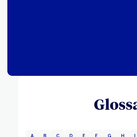
Gloss
A
B
C
D
E
F
G
H
I