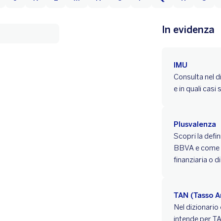
In evidenza
IMU
Consulta nel d
e in quali casi
Plusvalenza
Scopri la defi
BBVA e come si
finanziaria o d
TAN (Tasso 
Nel dizionari
intende per TAN