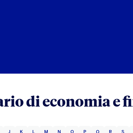
ario di economia e f
J
K
L
M
N
O
P
Q
R
S