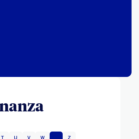
inanza
T
U
V
W
Y
Z