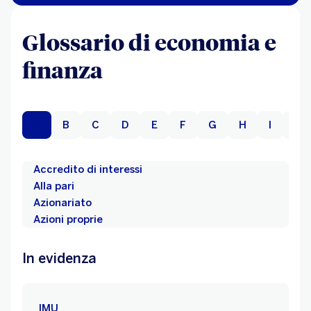
Glossario di economia e
finanza
A
B
C
D
E
F
G
H
I
J
Accredito di interessi
Alla pari
Azionariato
Azioni proprie
In evidenza
IMU