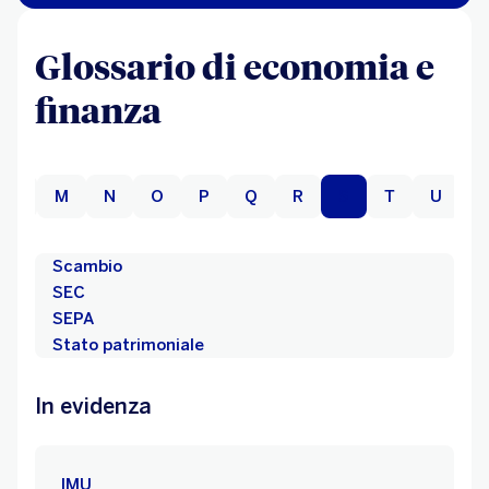
Glossario di economia e
finanza
L
M
N
O
P
Q
R
S
T
U
V
Scambio
SEC
SEPA
Stato patrimoniale
In evidenza
IMU